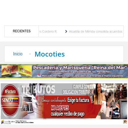
RECIENTES
María Eugenia Febres Cordero R.
Alcaldía de Mérida consolida acuerdos con adjudicat
 la Plaza Bolívar tras daños por lluvias
Gobierno de Trump considera como “una opor
Mocoties
Inicio