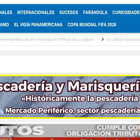
NALES
INTERNACIONALES
SUCESOS
FARÁNDULA
CURIOSIDADE
RAMO
EL VIGÍA PANAMERICANA
COPA MUNDIAL FIFA 2026
te mascotas en El Rincón de La Laguna
La Comisión Electoral del Colegio de Aboga