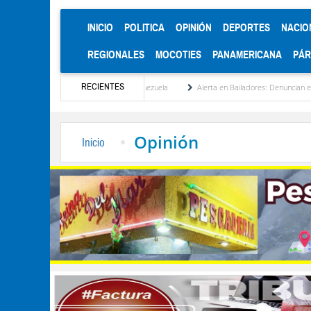
(CURRENT)
INICIO
POLITICA
OPINIÓN
DEPORTES
NACIO
REGIONALES
MOCOTIES
PANAMERICANA
PÁ
RECIENTES
tucionalización de Venezuela
Alerta en Bailadores: Denuncian envenenamiento de sie
Opinión
Inicio