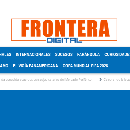
NALES
INTERNACIONALES
SUCESOS
FARÁNDULA
CURIOSIDADE
RAMO
EL VIGÍA PANAMERICANA
COPA MUNDIAL FIFA 2026
 acuerdos con adjudicatarios del Mercado Periférico
Celebrando la lactancia materna