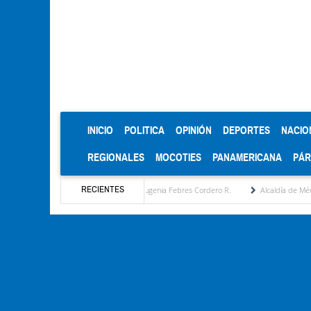
(CURRENT)
INICIO
POLITICA
OPINIÓN
DEPORTES
NACIO
REGIONALES
MOCOTIES
PANAMERICANA
PÁ
RECIENTES
puesta estratégica por María Eugenia Febres Cordero R.
Alcaldía de Mérida consolida