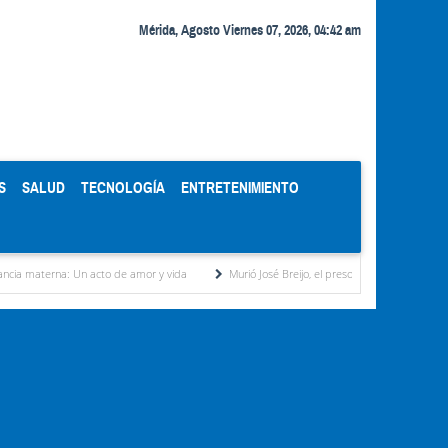
Mérida, Agosto Viernes 07, 2026, 04:42 am
S
SALUD
TECNOLOGÍA
ENTRETENIMIENTO
: Un acto de amor y vida
Murió José Breijo, el preso político uruguayo-venezolano baj