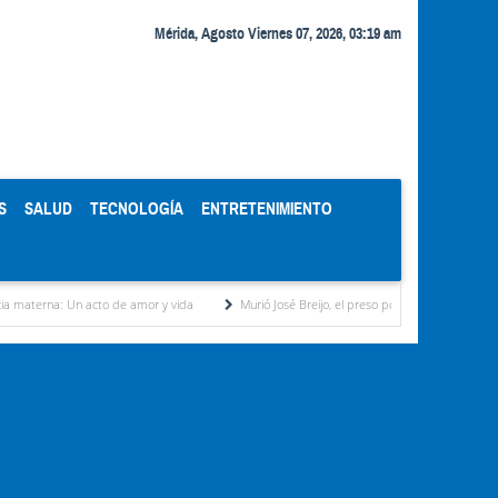
Mérida, Agosto Viernes 07, 2026, 03:19 am
S
SALUD
TECNOLOGÍA
ENTRETENIMIENTO
cto de amor y vida
Murió José Breijo, el preso político uruguayo-venezolano bajo arres