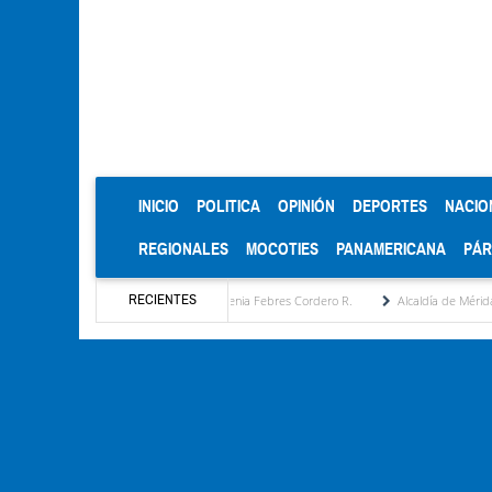
(CURRENT)
INICIO
POLITICA
OPINIÓN
DEPORTES
NACIO
REGIONALES
MOCOTIES
PANAMERICANA
PÁ
RECIENTES
 estratégica por María Eugenia Febres Cordero R.
Alcaldía de Mérida consolida acuer