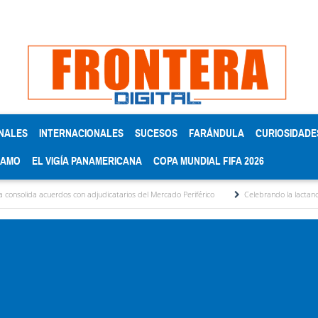
NALES
INTERNACIONALES
SUCESOS
FARÁNDULA
CURIOSIDADE
RAMO
EL VIGÍA PANAMERICANA
COPA MUNDIAL FIFA 2026
dos con adjudicatarios del Mercado Periférico
Celebrando la lactancia materna: Un a