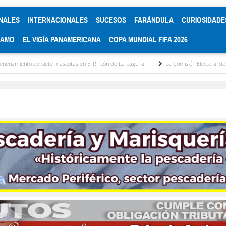
NALES
INTERNACIONALES
SUCESOS
FARÁNDULA
CURIOSIDADE
RAMO
EL VIGÍA PANAMERICANA
COPA MUNDIAL FIFA 2026
 mascotas en El Rincón de La Laguna
La Comisión Electoral del Colegio de Abogado