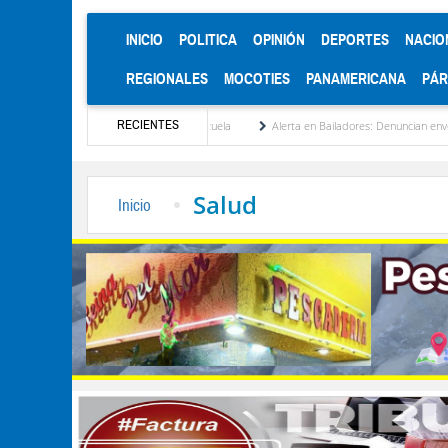
(CURRENT)
INICIO
POLITICA
OPINIÓN
DEPORTES
NACIO
REGIONALES
MOCOTIES
PANAMERICANA
PÁ
RECIENTES
cionalización de Venezuela
Alerta en Bailadores: Denuncian envenenamiento de siete
Salud
Inicio