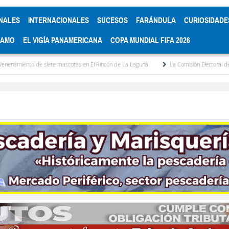
NALES
INTERNACIONALES
SUCESOS
FARÁNDULA
CURIOSIDADE
RAMO
EL VIGÍA PANAMERICANA
COPA MUNDIAL FIFA 2026
iete mascotas en El Rincón de La Laguna
La Comisión Electoral del Colegio de Abo