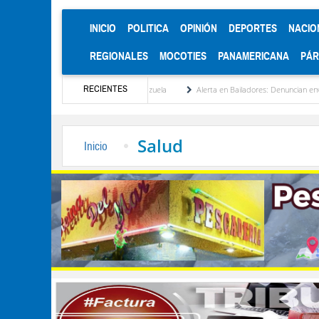
(CURRENT)
INICIO
POLITICA
OPINIÓN
DEPORTES
NACIO
REGIONALES
MOCOTIES
PANAMERICANA
PÁ
RECIENTES
titucionalización de Venezuela
Alerta en Bailadores: Denuncian envenenamiento de s
Salud
Inicio