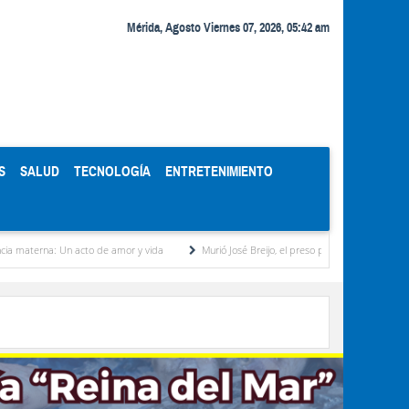
Mérida, Agosto Viernes 07, 2026, 05:42 am
S
SALUD
TECNOLOGÍA
ENTRETENIMIENTO
: Un acto de amor y vida
Murió José Breijo, el preso político uruguayo-venezolano baj