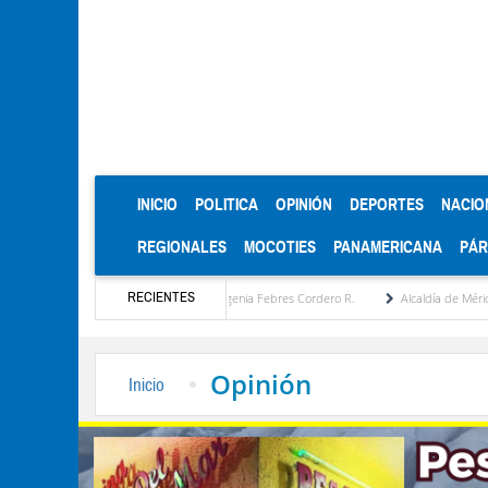
(CURRENT)
INICIO
POLITICA
OPINIÓN
DEPORTES
NACIO
REGIONALES
MOCOTIES
PANAMERICANA
PÁ
RECIENTES
puesta estratégica por María Eugenia Febres Cordero R.
Alcaldía de Mérida consolida
Opinión
Inicio