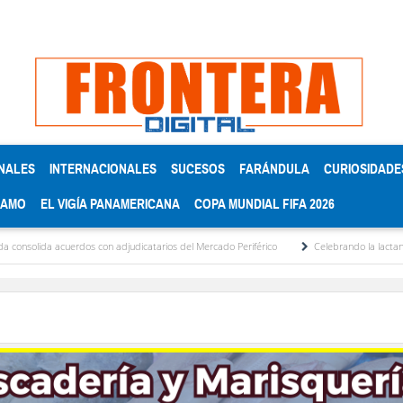
NALES
INTERNACIONALES
SUCESOS
FARÁNDULA
CURIOSIDADE
RAMO
EL VIGÍA PANAMERICANA
COPA MUNDIAL FIFA 2026
 acuerdos con adjudicatarios del Mercado Periférico
Celebrando la lactancia materna