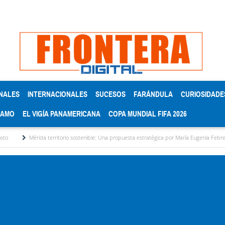
NALES
INTERNACIONALES
SUCESOS
FARÁNDULA
CURIOSIDADE
RAMO
EL VIGÍA PANAMERICANA
COPA MUNDIAL FIFA 2026
rritorio sostenible: Una propuesta estratégica por María Eugenia Febres Cordero R.