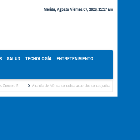
Mérida, Agosto Viernes 07, 2026, 11:17 am
S
SALUD
TECNOLOGÍA
ENTRETENIMIENTO
Alcaldía de Mérida consolida acuerdos con adjudicatarios del Mercado Periférico
Cele