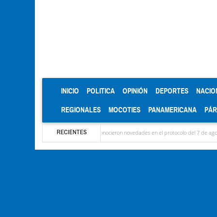
(CURRENT)
INICIO
POLITICA
OPINIÓN
DEPORTES
NACIO
REGIONALES
MOCOTIES
PANAMERICANA
PÁ
RECIENTES
las delegaciones y se conocieron novedades en el protocolo del 7 de agosto
Mérida te