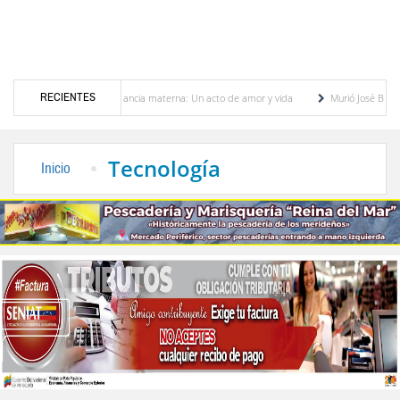
RECIENTES
ando la lactancia materna: Un acto de amor y vida
Murió José Breijo, el preso políti
y oposición
Sergidesol ofrecerá 20 % de descuento en el pago del aseo urbano durant
Tecnología
Inicio