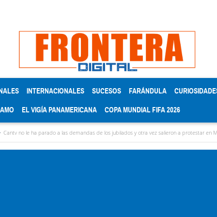
NALES
INTERNACIONALES
SUCESOS
FARÁNDULA
CURIOSIDADE
RAMO
EL VIGÍA PANAMERICANA
COPA MUNDIAL FIFA 2026
ha parado a las demandas de los jubilados y otra vez salieron a protestar en Mérida