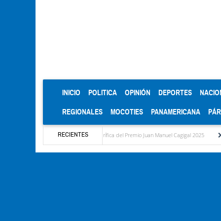
(CURRENT)
INICIO
POLITICA
OPINIÓN
DEPORTES
NACIO
REGIONALES
MOCOTIES
PANAMERICANA
PÁ
RECIENTES
 la ULA celebra Mención Honorífica del Premio Juan Manuel Cagigal 2025
Cantv no le 