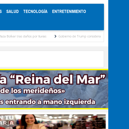
S
SALUD
TECNOLOGÍA
ENTRETENIMIENTO
por lluvias
Gobierno de Trump considera como “una oportunidad única” las negociac