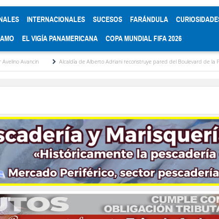
NALES
INTERNACIONALES
SUCESOS
FARÁNDULA
CURIOSIDADE
RAMO
EL VIGÍA PANAMERICANA
COPA MUNDIAL FIFA 2026
Alcaldía de Alberto Adriani reconstruye pared del Boulevard de la Plaza Bolívar tras daños 