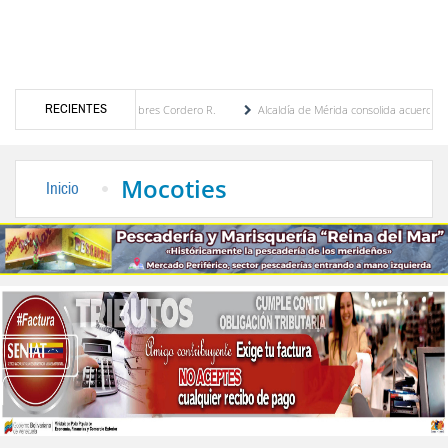
RECIENTES
por María Eugenia Febres Cordero R.
Alcaldía de Mérida consolida acuerdos con adjud
d de la Plaza Bolívar tras daños por lluvias
Gobierno de Trump considera como “una 
Mocoties
Inicio