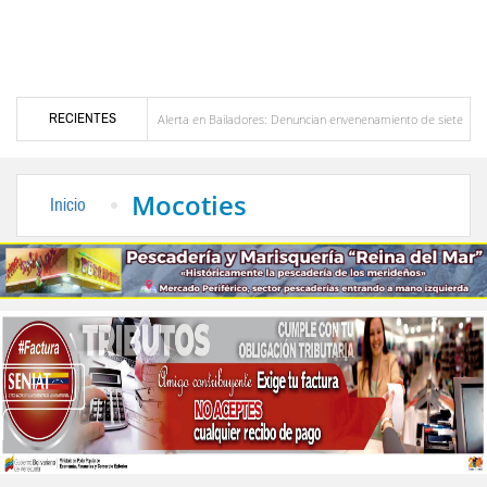
RECIENTES
ezuela
Alerta en Bailadores: Denuncian envenenamiento de siete mascotas en El Rin
os profesores en Venezuela
Delegación opositora encabezada por Dinorah Figuera lleg
Mocoties
Inicio