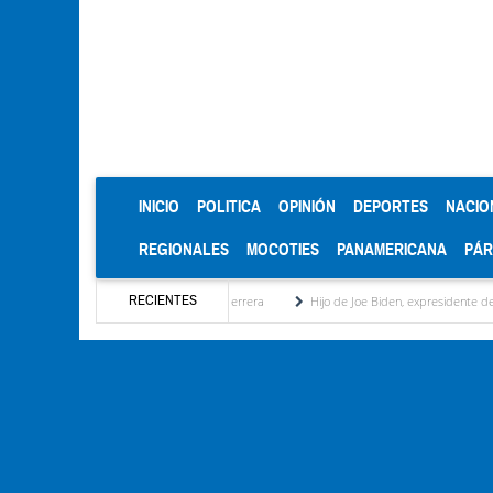
(CURRENT)
INICIO
POLITICA
OPINIÓN
DEPORTES
NACIO
REGIONALES
MOCOTIES
PANAMERICANA
PÁ
RECIENTES
e 2026 por Néstor Trujillo Herrera
Hijo de Joe Biden, expresidente de EEUU, reveló