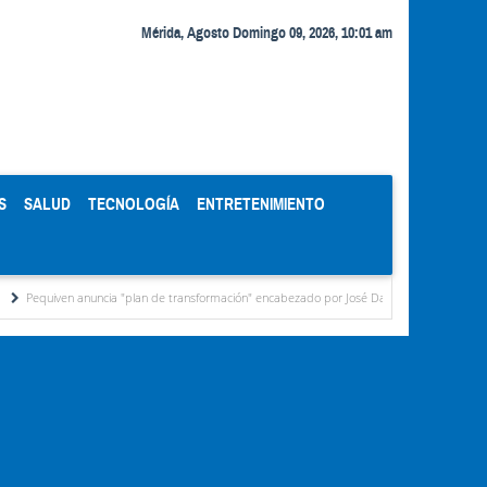
Mérida, Agosto Domingo 09, 2026, 10:01 am
S
SALUD
TECNOLOGÍA
ENTRETENIMIENTO
anuncia "plan de transformación" encabezado por José David Cabello
Metodología, t