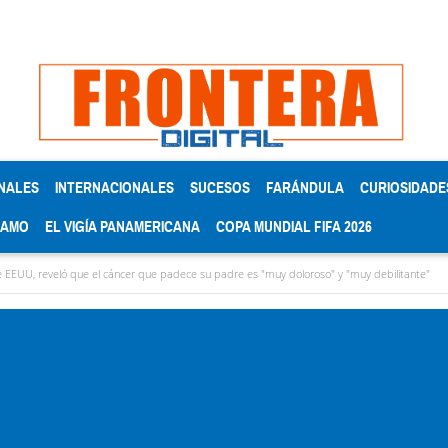
NALES
INTERNACIONALES
SUCESOS
FARÁNDULA
CURIOSIDADE
RAMO
EL VIGÍA PANAMERICANA
COPA MUNDIAL FIFA 2026
 que el cáncer que padece su padre es "muy doloroso" y "muy debilitante"
Pequiven 