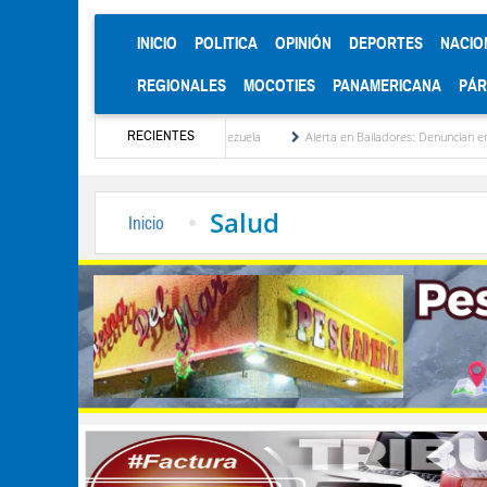
(CURRENT)
INICIO
POLITICA
OPINIÓN
DEPORTES
NACIO
REGIONALES
MOCOTIES
PANAMERICANA
PÁ
RECIENTES
nstitucionalización de Venezuela
Alerta en Bailadores: Denuncian envenenamiento de
Salud
Inicio