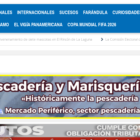
NALES
INTERNACIONALES
SUCESOS
FARÁNDULA
CURIOSIDADE
RAMO
EL VIGÍA PANAMERICANA
COPA MUNDIAL FIFA 2026
 siete mascotas en El Rincón de La Laguna
La Comisión Electoral del Colegio de A