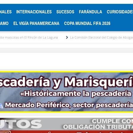
NALES
INTERNACIONALES
SUCESOS
FARÁNDULA
CURIOSIDADE
RAMO
EL VIGÍA PANAMERICANA
COPA MUNDIAL FIFA 2026
incón de La Laguna
La Comisión Electoral del Colegio de Abogados de Mérida convoc