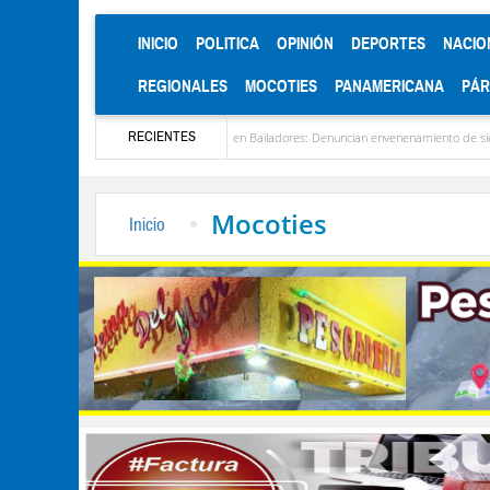
(CURRENT)
INICIO
POLITICA
OPINIÓN
DEPORTES
NACIO
REGIONALES
MOCOTIES
PANAMERICANA
PÁ
RECIENTES
enezuela
Alerta en Bailadores: Denuncian envenenamiento de siete mascotas en El R
Mocoties
Inicio