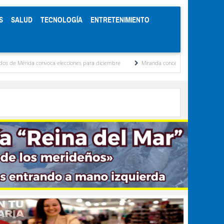
S
SALUD
TECNOLOGÍA
ENTRETENIMIENTO
a elecciones para diciembre
Miranda concentra casi el 77 % de los presos políticos 