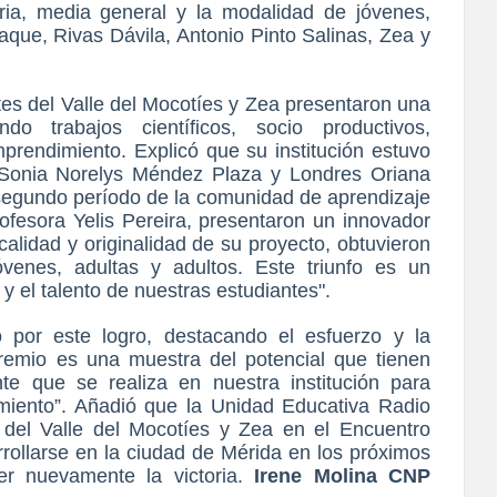
aria, media general y la modalidad de jóvenes,
aque, Rivas Dávila, Antonio Pinto Salinas, Zea y
tes del Valle del Mocotíes y Zea presentaron una
o trabajos científicos, socio productivos,
mprendimiento. Explicó que su institución estuvo
 Sonia Norelys Méndez Plaza y Londres Oriana
y segundo período de la comunidad de aprendizaje
rofesora Yelis Pereira, presentaron un innovador
alidad y originalidad de su proyecto, obtuvieron
venes, adultas y adultos. Este triunfo es un
y el talento de nuestras estudiantes".
o por este logro, destacando el esfuerzo y la
 premio es una muestra del potencial que tienen
te que se realiza en nuestra institución para
imiento”. Añadió que la Unidad Educativa Radio
al del Valle del Mocotíes y Zea en el Encuentro
rrollarse en la ciudad de Mérida en los próximos
er nuevamente la victoria.
Irene Molina CNP