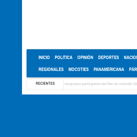
(CURRENT)
INICIO
POLITICA
OPINIÓN
DEPORTES
NACIO
REGIONALES
MOCOTIES
PANAMERICANA
PÁ
RECIENTES
a para el diagnóstico del presupuesto participativo del Plan de Inversión 2027
Cont