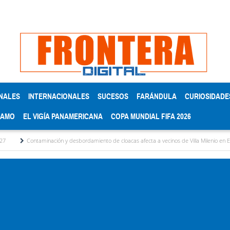
NALES
INTERNACIONALES
SUCESOS
FARÁNDULA
CURIOSIDADE
RAMO
EL VIGÍA PANAMERICANA
COPA MUNDIAL FIFA 2026
aminación y desbordamiento de cloacas afecta a vecinos de Villa Milenio en El Vigía