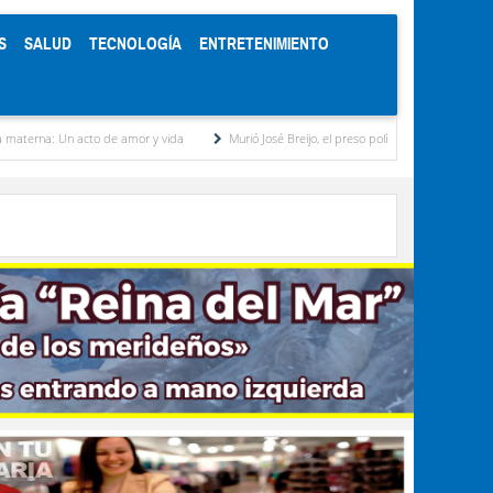
S
SALUD
TECNOLOGÍA
ENTRETENIMIENTO
e amor y vida
Murió José Breijo, el preso político uruguayo-venezolano bajo arresto do