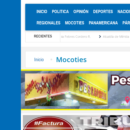
(CURRENT)
INICIO
POLITICA
OPINIÓN
DEPORTES
NACIO
REGIONALES
MOCOTIES
PANAMERICANA
PÁ
RECIENTES
atégica por María Eugenia Febres Cordero R.
Alcaldía de Mérida consolida acuerdos co
Mocoties
Inicio