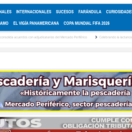
NALES
INTERNACIONALES
SUCESOS
FARÁNDULA
CURIOSIDADE
RAMO
EL VIGÍA PANAMERICANA
COPA MUNDIAL FIFA 2026
n adjudicatarios del Mercado Periférico
Celebrando la lactancia materna: Un acto d