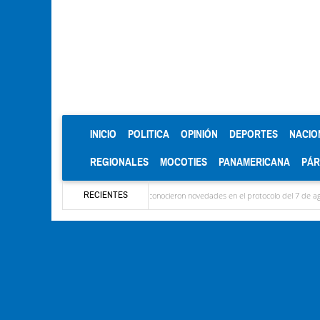
(CURRENT)
INICIO
POLITICA
OPINIÓN
DEPORTES
NACIO
REGIONALES
MOCOTIES
PANAMERICANA
PÁ
RECIENTES
garon las delegaciones y se conocieron novedades en el protocolo del 7 de agosto
Mér