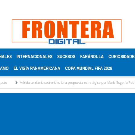
NALES
INTERNACIONALES
SUCESOS
FARÁNDULA
CURIOSIDADE
RAMO
EL VIGÍA PANAMERICANA
COPA MUNDIAL FIFA 2026
ida territorio sostenible: Una propuesta estratégica por María Eugenia Febres Cordero R.