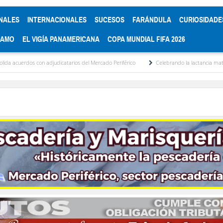
NALES
INTERNACIONALES
SUCESOS
FARÁNDULA
CURIOSIDADE
RAMO
EL VIGÍA PANAMERICANA
COPA MUNDIAL FIFA 2026
n adjudicatarios del Mercado Periférico
Celebrando la lactancia materna: Un acto de