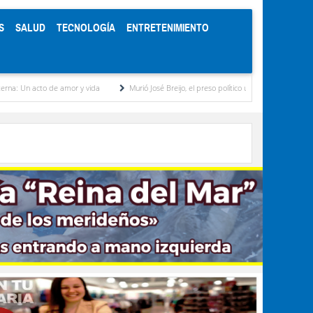
S
SALUD
TECNOLOGÍA
ENTRETENIMIENTO
 amor y vida
Murió José Breijo, el preso político uruguayo-venezolano bajo arresto dom