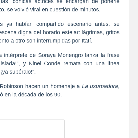
las icónicas actrices se encargan de ponerle
to, se volvió viral en cuestión de minutos.
es ya habían compartido escenario antes,
se
scena digna del horario estelar: lágrimas, gritos
to a otro son interrumpidas por Itatí.
 intérprete de
Soraya Monengro
lanza la frase
siada!”
, y Ninel Conde remata
con una línea
ya supéralo!”.
 Robinson hacen un homenaje a
La usurpadora
,
 en la década de los 90.