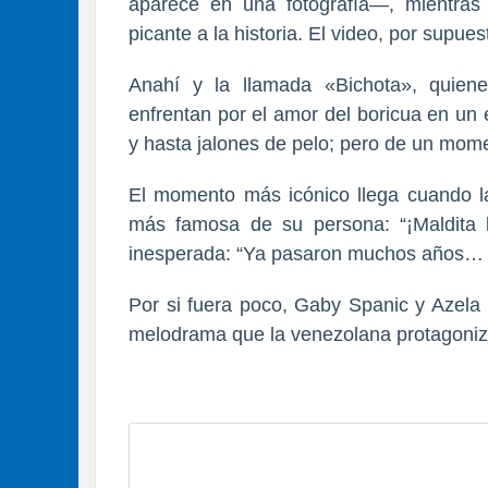
aparece en una fotografía—, mientras 
picante a la historia. El video, por supues
Anahí y la llamada «Bichota»
, quien
enfrentan por el amor del boricua
en un e
y hasta jalones de pelo; pero de un momen
El momento más icónico llega cuando la
más famosa de su persona: “¡Maldita li
inesperada: “Ya pasaron muchos años… ¡
Por si fu
era poco,
Gaby Spanic y Azela
melodrama que la venezolana protagonizó