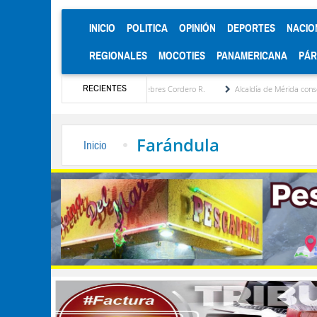
(CURRENT)
INICIO
POLITICA
OPINIÓN
DEPORTES
NACIO
REGIONALES
MOCOTIES
PANAMERICANA
PÁ
RECIENTES
tégica por María Eugenia Febres Cordero R.
Alcaldía de Mérida consolida acuerdos co
Farándula
Inicio