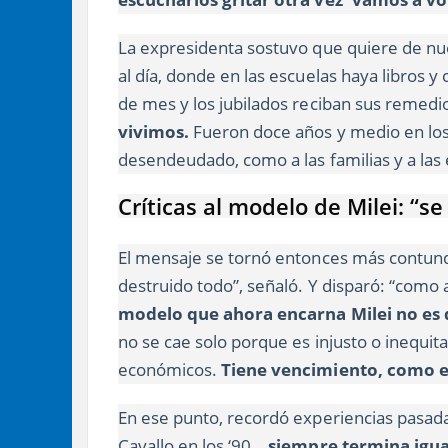
La expresidenta sostuvo que quiere de nu
al día, donde en las escuelas haya libros 
de mes y los jubilados reciban sus remedi
vivimos.
Fueron doce años y medio en lo
desendeudado, como a las familias y a las
Críticas al modelo de Milei: “s
El mensaje se tornó entonces más contund
destruido todo”, señaló. Y disparó: “como 
modelo que ahora encarna Milei no es d
no se cae solo porque es injusto o inequit
económicos.
Tiene vencimiento, como e
En ese punto, recordó experiencias pasadas
Cavallo en los ‘90…
siempre termina igua