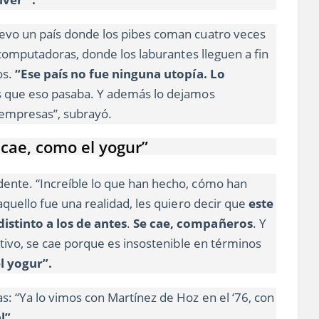
evo un país donde los pibes coman cuatro veces
y computadoras, donde los laburantes lleguen a fin
os.
“Ese país no fue ninguna utopía. Lo
s que eso pasaba. Y además lo dejamos
 empresas”, subrayó.
e cae, como el yogur”
ente. “Increíble lo que han hecho, cómo han
aquello fue una realidad, les quiero decir que
este
istinto a los de antes
.
Se cae, compañeros
. Y
ativo, se cae porque es insostenible en términos
l yogur”.
: “Ya lo vimos con Martínez de Hoz en el ‘76, con
l”.