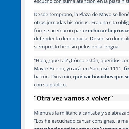
escuchó con suma atención en la plaza hist
Desde temprano, la Plaza de Mayo se llen
otras jornadas históricas. Era una cita obli
frío, se acercaron para
rechazar la proscr
defender la democracia. Desde su domicilio
siempre, lo hizo sin pelos en la lengua.
“Hola, ¿qué tal? ¿Cómo están, queridos com
Mayo? Bueno, yo acá, en San José 1111,
fi
balcón. Dios mío,
qué cachivaches que s
con su público.
“Otra vez vamos a volver”
Mientras la militancia cantaba y se abraz
“Los he escuchado cantar consignas, la ma
escucharlos gritar otra vez 'vamos a vo