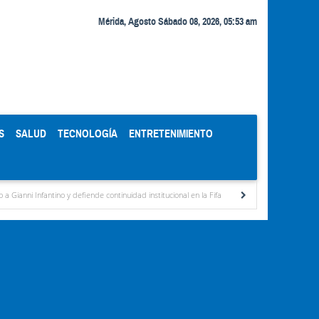
Mérida, Agosto Sábado 08, 2026, 05:53 am
S
SALUD
TECNOLOGÍA
ENTRETENIMIENTO
ino y defiende continuidad institucional en la Fifa
Organismos públicos recortan hora