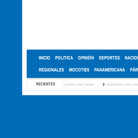
(CURRENT)
INICIO
POLITICA
OPINIÓN
DEPORTES
NACIO
REGIONALES
MOCOTIES
PANAMERICANA
PÁ
RECIENTES
ro en los Juegos Centroamericanos y del Caribe
Advirtieron sobre daños en las cosec