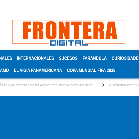
NALES
INTERNACIONALES
SUCESOS
FARÁNDULA
CURIOSIDADE
RAMO
EL VIGÍA PANAMERICANA
COPA MUNDIAL FIFA 2026
has de los Andes ante efectos del ‘‘Superniño’’
FVF reafirma respaldo a Gianni Infant