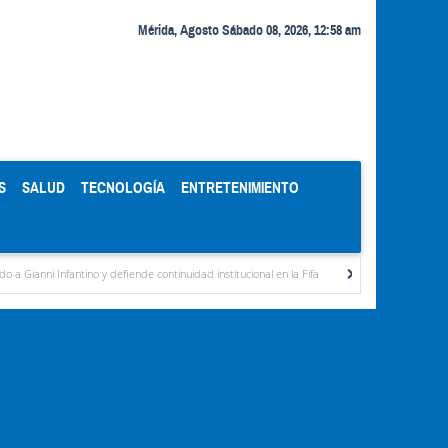
Mérida, Agosto Sábado 08, 2026, 12:58 am
S
SALUD
TECNOLOGÍA
ENTRETENIMIENTO
tino y defiende continuidad institucional en la Fifa
Organismos públicos recortan ho