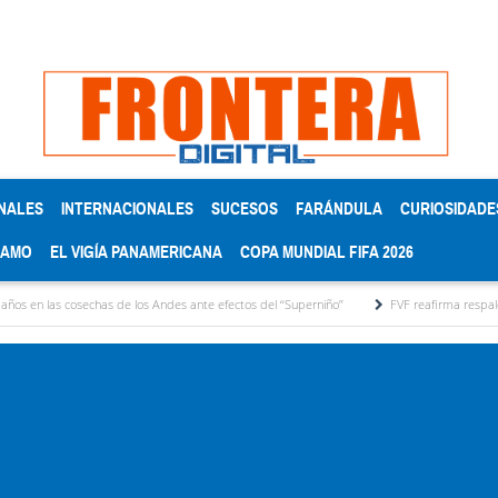
NALES
INTERNACIONALES
SUCESOS
FARÁNDULA
CURIOSIDADE
RAMO
EL VIGÍA PANAMERICANA
COPA MUNDIAL FIFA 2026
echas de los Andes ante efectos del ‘‘Superniño’’
FVF reafirma respaldo a Gianni Infan