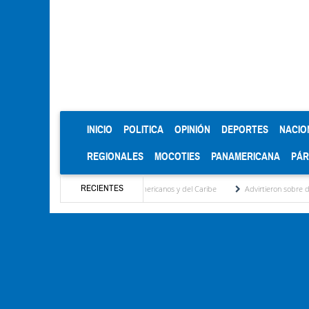
(CURRENT)
INICIO
POLITICA
OPINIÓN
DEPORTES
NACIO
REGIONALES
MOCOTIES
PANAMERICANA
PÁ
RECIENTES
 oro en los Juegos Centroamericanos y del Caribe
Advirtieron sobre daños en las cos