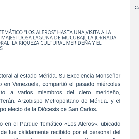
Co
TEMÁTICO “LOS ALEROS” HASTA UNA VISITA A LA
A MAJESTUOSA LAGUNA DE MUCUBAJÍ, LA JORNADA
AL, LA RIQUEZA CULTURAL MERIDEÑA Y EL
ES
storal al estado Mérida, Su Excelencia Monseñor
co en Venezuela, compartió el pasado miércoles
unto a varios miembros del clero merideño,
erán, Arzobispo Metropolitano de Mérida, y el
o electo de la Diócesis de San Carlos.
vo en el Parque Temático «Los Aleros», ubicado
e fue cálidamente recibido por el personal del