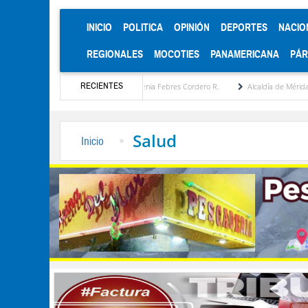
(CURRENT)
INICIO
POLITICA
OPINIÓN
DEPORTES
NACIO
REGIONALES
MOCOTIES
PANAMERICANA
PÁ
RECIENTES
a estratégica por María Eugenia Febres Cordero R.
Alcaldía de Mérida consolida acue
Salud
Inicio