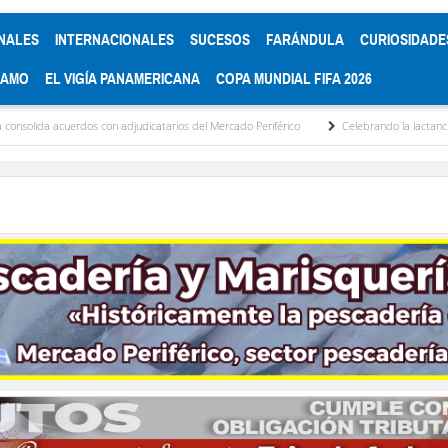
NALES
INTERNACIONALES
SUCESOS
FARÁNDULA
CURIOSIDADE
RAMO
EL VIGÍA PANAMERICANA
COPA MUNDIAL FIFA 2026
rdos con adjudicatarios del Mercado Periférico
Celebrando la lactancia materna: Un 