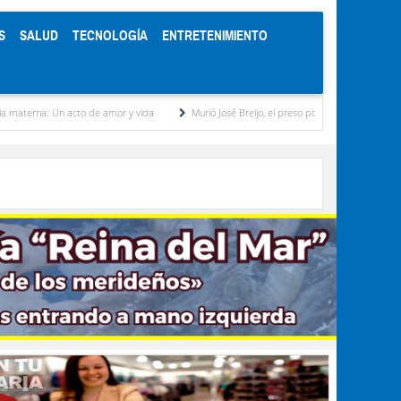
S
SALUD
TECNOLOGÍA
ENTRETENIMIENTO
acto de amor y vida
Murió José Breijo, el preso político uruguayo-venezolano bajo arre