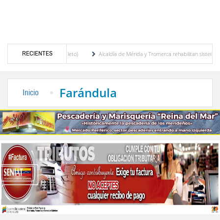
RECIENTES
 LIstado completo)
Alcaldía de Mérida y Tromerca rehabilitan sistema de semaforizac
lítico uruguayo-venezolano bajo arresto domiciliario
ULA otorga la Distinción Bicentena
Farándula
Inicio