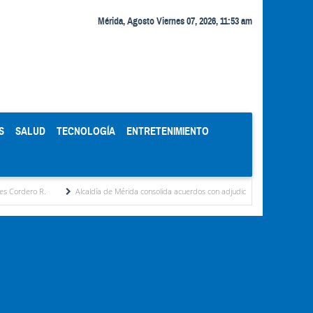
Mérida, Agosto Viernes 07, 2026, 11:53 am
S
SALUD
TECNOLOGÍA
ENTRETENIMIENTO
Alcaldía de Mérida consolida acuerdos con adjudicatarios del Mercado Periférico