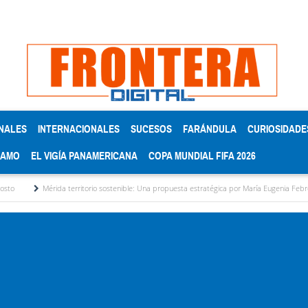
NALES
INTERNACIONALES
SUCESOS
FARÁNDULA
CURIOSIDADE
RAMO
EL VIGÍA PANAMERICANA
COPA MUNDIAL FIFA 2026
da territorio sostenible: Una propuesta estratégica por María Eugenia Febres Cordero R.