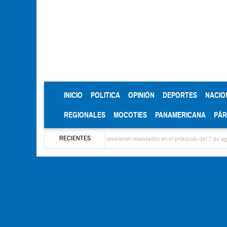
(CURRENT)
INICIO
POLITICA
OPINIÓN
DEPORTES
NACIO
REGIONALES
MOCOTIES
PANAMERICANA
PÁ
RECIENTES
aron las delegaciones y se conocieron novedades en el protocolo del 7 de agosto
Méri