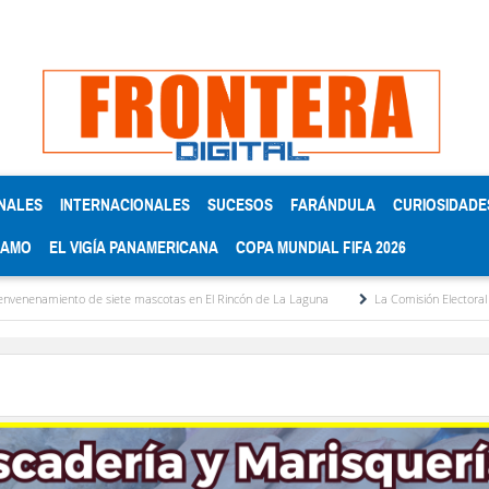
NALES
INTERNACIONALES
SUCESOS
FARÁNDULA
CURIOSIDADE
RAMO
EL VIGÍA PANAMERICANA
COPA MUNDIAL FIFA 2026
 siete mascotas en El Rincón de La Laguna
La Comisión Electoral del Colegio de Ab