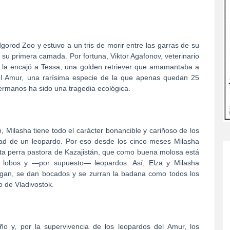
gorod Zoo y estuvo a un tris de morir entre las garras de su
su primera camada. Por fortuna, Viktor Agafonov, veterinario
e la encajó a Tessa, una golden retriever que amamantaba a
el Amur, una rarísima especie de la que apenas quedan 25
hermanos ha sido una tragedia ecológica.
 Milasha tiene todo el carácter bonancible y cariñoso de los
ad de un leopardo. Por eso desde los cinco meses Milasha
ta perra pastora de Kazajistán, que como buena molosa está
, lobos y —por supuesto— leopardos. Así, Elza y Milasha
gan, se dan bocados y se zurran la badana como todos los
oo de Vladivostok.
o y, por la supervivencia de los leopardos del Amur, los