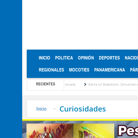
(CURRENT)
INICIO
POLITICA
OPINIÓN
DEPORTES
NACIO
REGIONALES
MOCOTIES
PANAMERICANA
PÁ
RECIENTES
nstitucionalización de Venezuela
Alerta en Bailadores: Denuncian envenenamiento de
Curiosidades
Inicio