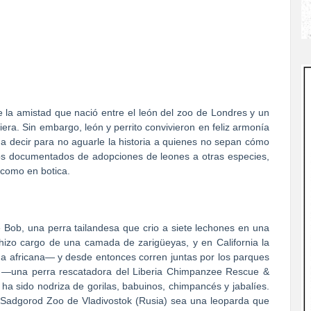
de la amistad que nació entre el león del zoo de Londres y un
iera. Sin embargo, león y perrito convivieron en feliz armonía
a decir para no aguarle la historia a quienes no sepan cómo
dios documentados de adopciones de leones a otras especies,
como en botica.
e Bob, una perra tailandesa que crio a siete lechones en una
hizo cargo de una camada de zarigüeyas, y en California la
ga africana— y desde entonces corren juntas por los parques
s —una perra rescatadora del Liberia Chimpanzee Rescue &
ha sido nodriza de gorilas, babuinos, chimpancés y jabalíes.
l Sadgorod Zoo de Vladivostok (Rusia) sea una leoparda que