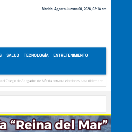
Mérida, Agosto Jueves 06, 2026, 02:14 am
S
SALUD
TECNOLOGÍA
ENTRETENIMIENTO
ogados de Mérida convoca elecciones para diciembre
Miranda concentra casi el 77 % 