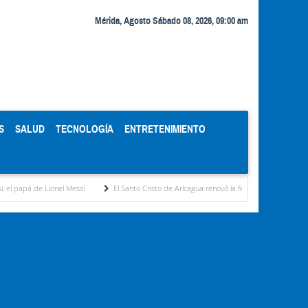
Mérida, Agosto Sábado 08, 2026, 09:00 am
S
SALUD
TECNOLOGÍA
ENTRETENIMIENTO
ionel Messi
El Santo Cristo de Aricagua renovó la fe de miles de peregrinos en la fies