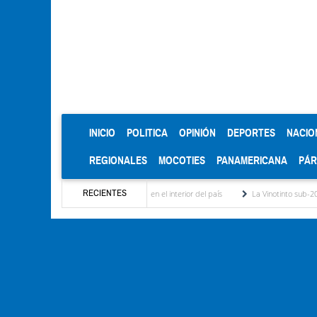
(CURRENT)
INICIO
POLITICA
OPINIÓN
DEPORTES
NACIO
REGIONALES
MOCOTIES
PANAMERICANA
PÁ
RECIENTES
ncia discriminación eléctrica en el interior del país
La Vinotinto sub-20 gana medalla