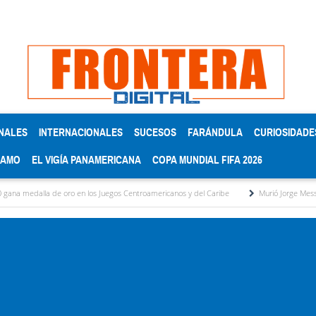
NALES
INTERNACIONALES
SUCESOS
FARÁNDULA
CURIOSIDADE
RAMO
EL VIGÍA PANAMERICANA
COPA MUNDIAL FIFA 2026
 de oro en los Juegos Centroamericanos y del Caribe
Murió Jorge Messi, el papá de L