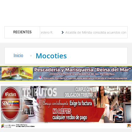
RECIENTES
ía Eugenia Febres Cordero R.
Alcaldía de Mérida consolida acuerdos con adjudicatari
 Plaza Bolívar tras daños por lluvias
Gobierno de Trump considera como “una oportun
Mocoties
Inicio