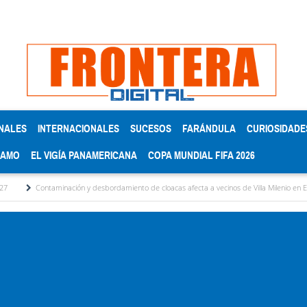
NALES
INTERNACIONALES
SUCESOS
FARÁNDULA
CURIOSIDADE
RAMO
EL VIGÍA PANAMERICANA
COPA MUNDIAL FIFA 2026
taminación y desbordamiento de cloacas afecta a vecinos de Villa Milenio en El Vigía