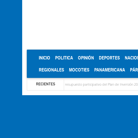
(CURRENT)
INICIO
POLITICA
OPINIÓN
DEPORTES
NACIO
REGIONALES
MOCOTIES
PANAMERICANA
PÁ
RECIENTES
ma para el diagnóstico del presupuesto participativo del Plan de Inversión 2027
Con