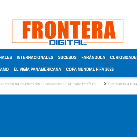
NALES
INTERNACIONALES
SUCESOS
FARÁNDULA
CURIOSIDADE
RAMO
EL VIGÍA PANAMERICANA
COPA MUNDIAL FIFA 2026
cuerdos con adjudicatarios del Mercado Periférico
Celebrando la lactancia materna: 