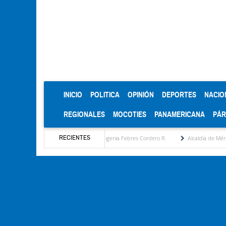
(CURRENT)
INICIO
POLITICA
OPINIÓN
DEPORTES
NACIO
REGIONALES
MOCOTIES
PANAMERICANA
PÁ
RECIENTES
esta estratégica por María Eugenia Febres Cordero R.
Alcaldía de Mérida consolida a