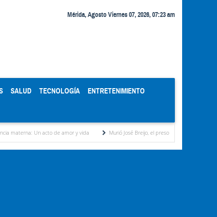
Mérida, Agosto Viernes 07, 2026, 07:23 am
S
SALUD
TECNOLOGÍA
ENTRETENIMIENTO
Un acto de amor y vida
Murió José Breijo, el preso político uruguayo-venezolano bajo 