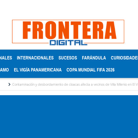
NALES
INTERNACIONALES
SUCESOS
FARÁNDULA
CURIOSIDADE
RAMO
EL VIGÍA PANAMERICANA
COPA MUNDIAL FIFA 2026
ción y desbordamiento de cloacas afecta a vecinos de Villa Milenio en El Vigía
Conce