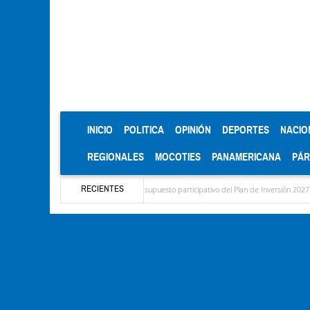
(CURRENT)
INICIO
POLITICA
OPINIÓN
DEPORTES
NACIO
REGIONALES
MOCOTIES
PANAMERICANA
PÁ
RECIENTES
a el diagnóstico del presupuesto participativo del Plan de Inversión 2027
Contamina