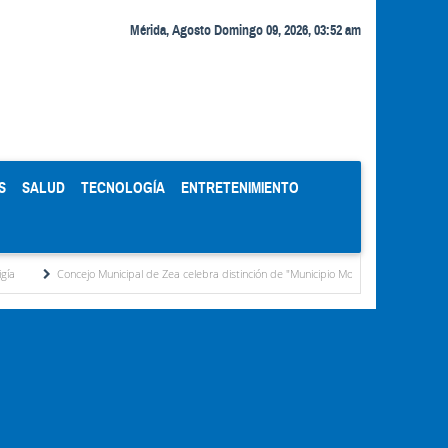
Mérida, Agosto Domingo 09, 2026, 03:52 am
S
SALUD
TECNOLOGÍA
ENTRETENIMIENTO
jo Municipal de Zea celebra distinción de "Municipio Modelo de Venezuela" otorgada por el