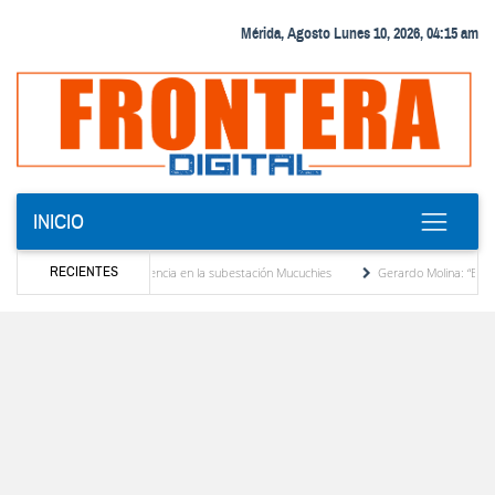
Mérida, Agosto Lunes 10, 2026, 04:15 am
INICIO
RECIENTES
 transformador de potencia en la subestación Mucuchies
Gerardo Molina: “El legado d
s una década de espera
Comercio entre Venezuela y EE. UU. crece 113 % y alcanza 