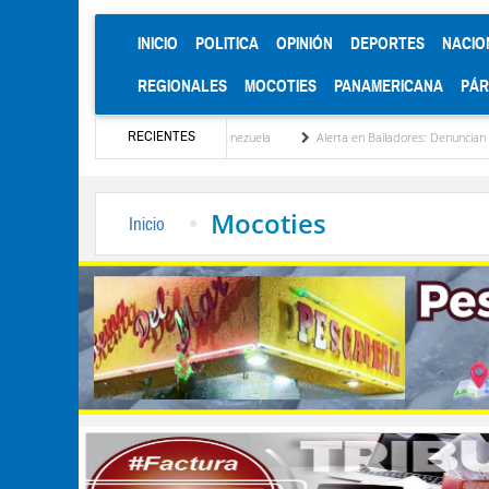
(CURRENT)
INICIO
POLITICA
OPINIÓN
DEPORTES
NACIO
REGIONALES
MOCOTIES
PANAMERICANA
PÁ
RECIENTES
 reinstitucionalización de Venezuela
Alerta en Bailadores: Denuncian envenenamiento
Mocoties
Inicio