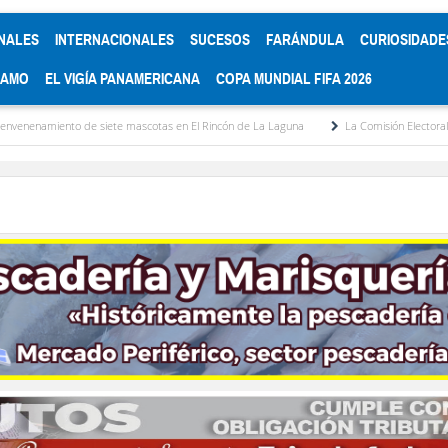
NALES
INTERNACIONALES
SUCESOS
FARÁNDULA
CURIOSIDADE
RAMO
EL VIGÍA PANAMERICANA
COPA MUNDIAL FIFA 2026
 de siete mascotas en El Rincón de La Laguna
La Comisión Electoral del Colegio d