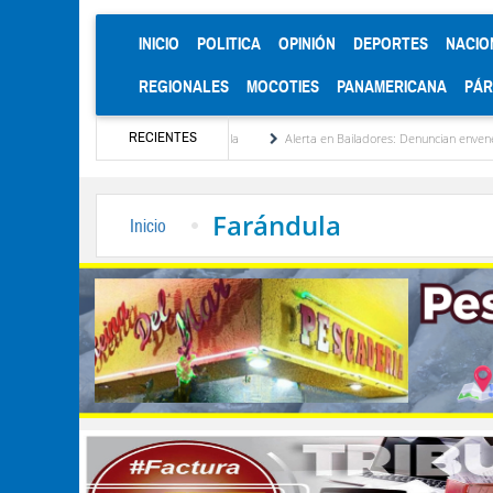
(CURRENT)
INICIO
POLITICA
OPINIÓN
DEPORTES
NACIO
REGIONALES
MOCOTIES
PANAMERICANA
PÁ
RECIENTES
onalización de Venezuela
Alerta en Bailadores: Denuncian envenenamiento de siete m
Farándula
Inicio