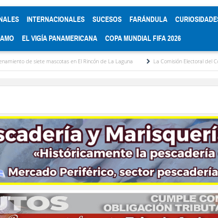
NALES
INTERNACIONALES
SUCESOS
FARÁNDULA
CURIOSIDADE
RAMO
EL VIGÍA PANAMERICANA
COPA MUNDIAL FIFA 2026
ascotas en El Rincón de La Laguna
La Comisión Electoral del Colegio de Abogados 