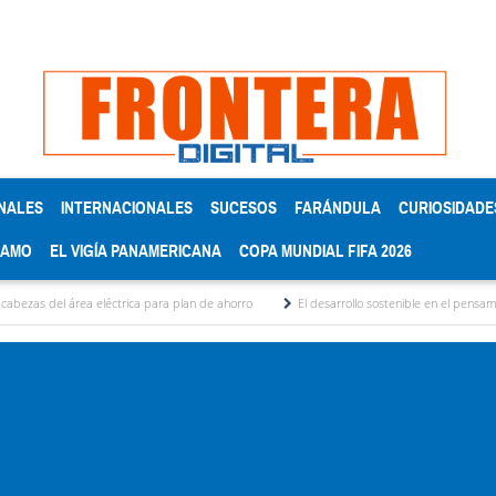
NALES
INTERNACIONALES
SUCESOS
FARÁNDULA
CURIOSIDADE
RAMO
EL VIGÍA PANAMERICANA
COPA MUNDIAL FIFA 2026
rea eléctrica para plan de ahorro
El desarrollo sostenible en el pensamiento de Alb