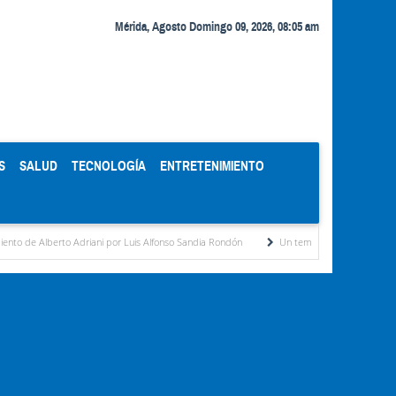
Mérida, Agosto Domingo 09, 2026, 08:05 am
S
SALUD
TECNOLOGÍA
ENTRETENIMIENTO
erto Adriani por Luis Alfonso Sandia Rondón
Un temible contendor por Ricardo Gil Ot