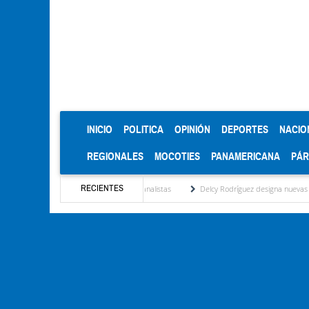
(CURRENT)
INICIO
POLITICA
OPINIÓN
DEPORTES
NACIO
REGIONALES
MOCOTIES
PANAMERICANA
PÁ
RECIENTES
 mesa de diálogo: Lo que ven analistas
Delcy Rodríguez designa nuevas cabezas del á