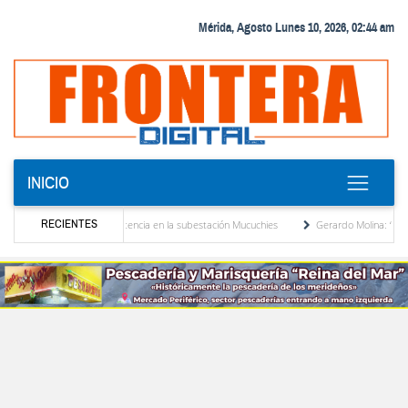
Mérida, Agosto Lunes 10, 2026, 02:44 am
INICIO
RECIENTES
 transformador de potencia en la subestación Mucuchies
Gerardo Molina: “El legado d
as una década de espera
Comercio entre Venezuela y EE. UU. crece 113 % y alcanza 