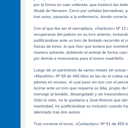
por la forma en caer voltereta, que trastocó las d
Alcalá de Henares. Cerró por ceñidas bernadinas, par
tras aviso, pasando a la enfermería, donde correría 
Con el que iba ser el cierraplaza, «Garboso» Nº 12 d
recuperarse del palizón en su toro anterior, toreand
justificándose ante un toro de limitado recorrido el c
físicas de toreo, lo que hizo que tuviera por momen
manera solvente, doblando el animal de forma casi i
por demás e innecesaria para el torero madrileño.
Luego de un paréntesis de varios meses sin actuar e
«Marañón» Nº 58 de 440 kilos se las vio el coleta v
pitones en exceso, el cual pasó sin eco con el perca
lucirse ante un toro que requería su lidia, propio d
mensaje al tendido, desangelado y sin trascendencia
Visto lo visto, no le quedaría a José Antonio que ab
inactividad, no justificándose su inclusión cuando
silenciado tras dos avisos.
Tras correrse el turno, «Cantaclaro» Nº 91 de 450 kil