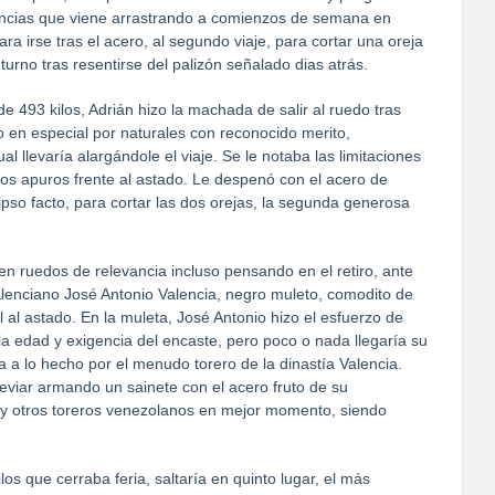
olencias que viene arrastrando a comienzos de semana en
a irse tras el acero, al segundo viaje, para cortar una oreja
turno tras resentirse del palizón señalado dias atrás.
e 493 kilos, Adrián hizo la machada de salir al ruedo tras
o en especial por naturales con reconocido merito,
ual llevaría alargándole el viaje. Se le notaba las limitaciones
tos apuros frente al astado. Le despenó con el acero de
pso facto, para cortar las dos orejas, la segunda generosa
n ruedos de relevancia incluso pensando en el retiro, ante
alenciano José Antonio Valencia, negro muleto, comodito de
l al astado. En la muleta, José Antonio hizo el esfuerzo de
e la edad y exigencia del encaste, pero poco o nada llegaría su
 a lo hecho por el menudo torero de la dinastía Valencia.
reviar armando un sainete con el acero fruto de su
 hay otros toreros venezolanos en mejor momento, siendo
os que cerraba feria, saltaría en quinto lugar, el más