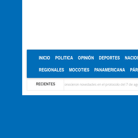
(CURRENT)
INICIO
POLITICA
OPINIÓN
DEPORTES
NACIO
REGIONALES
MOCOTIES
PANAMERICANA
PÁ
RECIENTES
on las delegaciones y se conocieron novedades en el protocolo del 7 de agosto
Mérida