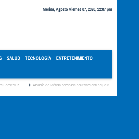
Mérida, Agosto Viernes 07, 2026, 12:07 pm
S
SALUD
TECNOLOGÍA
ENTRETENIMIENTO
Alcaldía de Mérida consolida acuerdos con adjudicatarios del Mercado Periférico
C