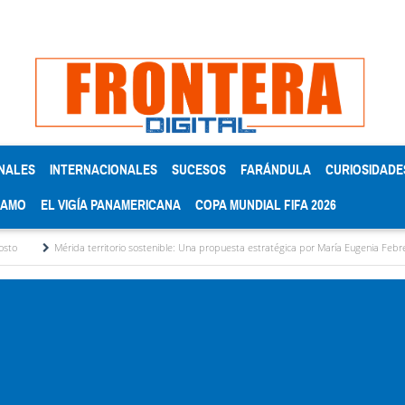
NALES
INTERNACIONALES
SUCESOS
FARÁNDULA
CURIOSIDADE
RAMO
EL VIGÍA PANAMERICANA
COPA MUNDIAL FIFA 2026
 territorio sostenible: Una propuesta estratégica por María Eugenia Febres Cordero R.