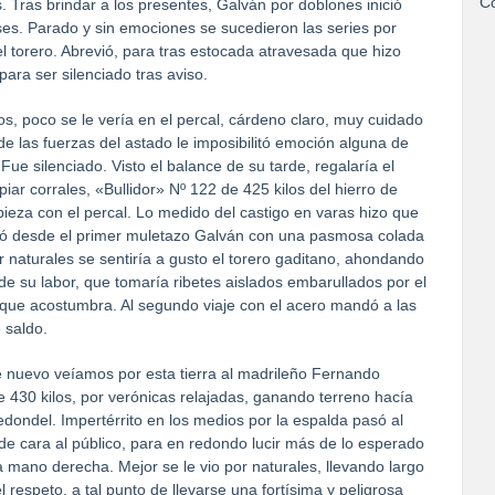
Co
. Tras brindar a los presentes, Galván por doblones inició
ses. Parado y sin emociones se sucedieron las series por
torero. Abrevió, para tras estocada atravesada que hizo
para ser silenciado tras aviso.
os, poco se le vería en el percal, cárdeno claro, muy cuidado
 de las fuerzas del astado le imposibilitó emoción alguna de
 Fue silenciado. Visto el balance de su tarde, regalaría el
ar corrales, «Bullidor» Nº 122 de 425 kilos del hierro de
pieza con el percal. Lo medido del castigo en varas hizo que
cató desde el primer muletazo Galván con una pasmosa colada
or naturales se sentiría a gusto el torero gaditano, ahondando
e su labor, que tomaría ribetes aislados embarullados por el
 que acostumbra. Al segundo viaje con el acero mandó a las
e saldo.
e nuevo veíamos por esta tierra al madrileño Fernando
e 430 kilos, por verónicas relajadas, ganando terreno hacía
dondel. Impertérrito en los medios por la espalda pasó al
 de cara al público, para en redondo lucir más de lo esperado
a mano derecha. Mejor se le vio por naturales, llevando largo
l respeto, a tal punto de llevarse una fortísima y peligrosa