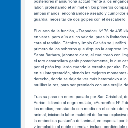
posteriores mansurrona actitud frente a los engaños
labor, protestando el animal en los primeros compa
ambas manos, encontrándose aseado y cumplidor el 
guardia, necesitar de dos golpes con el descabello, 
El cuarto de la función, «Trepador» Nº 76 de 435 kil
en varas, pero aún asi no valdría, pues lo limitadas
cara al tendido. Técnico y limpio Galván se justificó.
primero de los sobreros que dispuso la empresa limpi
Santa Barbara, jabonero claro, el cual toreó con lim
el toro desarrollara genio posteriormente, lo que 
por el pitón izquierdo cuando le toreaba por alto. P
en su interpretación, siendo los mejores momentos d
derecho, donde se dejaría ver más heterodoxo a lo
mulillas la res, para ser premiado con una orejilla d
Tras su paso en enero pasado por San Cristobal, d
Adrián, lidiando al negro mulato, «Auroreño» Nº 2 d
los medios, rematando con media en el centro del re
animal, iniciando labor muleteril de forma explosiva
la embestida pastueña del animal, en especial por l
y templadito al noble ejemplar, incluso perdiéndole e