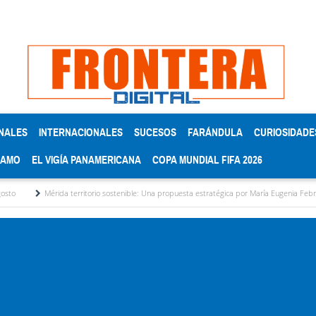
NALES
INTERNACIONALES
SUCESOS
FARÁNDULA
CURIOSIDADE
RAMO
EL VIGÍA PANAMERICANA
COPA MUNDIAL FIFA 2026
da territorio sostenible: Una propuesta estratégica por María Eugenia Febres Cordero R.