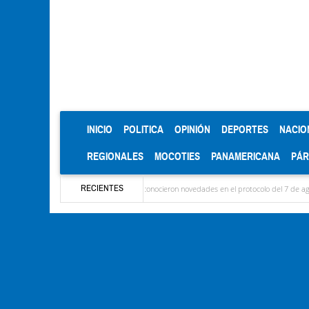
(CURRENT)
INICIO
POLITICA
OPINIÓN
DEPORTES
NACIO
REGIONALES
MOCOTIES
PANAMERICANA
PÁ
RECIENTES
aron las delegaciones y se conocieron novedades en el protocolo del 7 de agosto
Méri