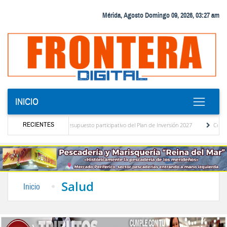
Mérida, Agosto Domingo 09, 2026, 03:27 am
INICIO
RECIENTES
 el diagnóstico del presupuesto participativo del Plan de Inversión 2027
Contaminac
ta de Ordenanza de Transporte Público
“Mérida te abraza”, impulso de la identidad 
Salud
Inicio