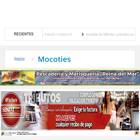
RECIENTES
ría Eugenia Febres Cordero R.
Alcaldía de Mérida consolida acuerdos con adjudicatar
portunidad única” las negociaciones entre chavismo y oposición
Sergidesol ofrecer
Mocoties
Inicio