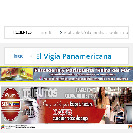
RECIENTES
ia Febres Cordero R.
Alcaldía de Mérida consolida acuerdos con adjudicatarios del Me
lívar tras daños por lluvias
Gobierno de Trump considera como “una oportunidad úni
El Vigía Panamericana
Inicio