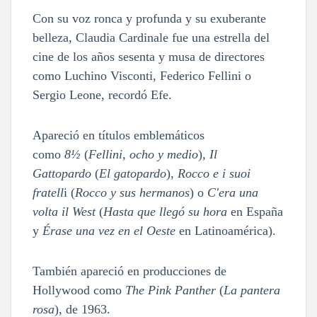
Con su voz ronca y profunda y su exuberante
belleza, Claudia Cardinale fue una estrella del
cine de los años sesenta y musa de directores
como Luchino Visconti, Federico Fellini o
Sergio Leone, recordó Efe.
Apareció en títulos emblemáticos
como
8½
(
Fellini, ocho y medio
),
Il
Gattopardo
(
El gatopardo
),
Rocco e i suoi
fratell
i (
Rocco y sus hermanos
) o
C'era una
volta il West
(
Hasta que llegó su hora
en España
y
Érase una vez en el Oeste
en Latinoamérica).
También apareció en producciones de
Hollywood como
The Pink Panther
(
La pantera
rosa
), de 1963.