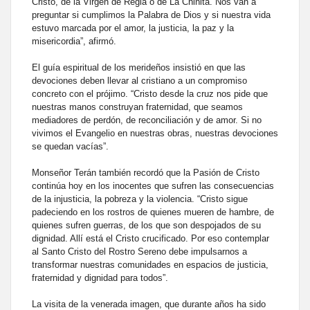
Cristo, de la Virgen de Regla o de La Chinita. Nos van a
preguntar si cumplimos la Palabra de Dios y si nuestra vida
estuvo marcada por el amor, la justicia, la paz y la
misericordia”, afirmó.
El guía espiritual de los merideños insistió en que las
devociones deben llevar al cristiano a un compromiso
concreto con el prójimo. “Cristo desde la cruz nos pide que
nuestras manos construyan fraternidad, que seamos
mediadores de perdón, de reconciliación y de amor. Si no
vivimos el Evangelio en nuestras obras, nuestras devociones
se quedan vacías”.
Monseñor Terán también recordó que la Pasión de Cristo
continúa hoy en los inocentes que sufren las consecuencias
de la injusticia, la pobreza y la violencia. “Cristo sigue
padeciendo en los rostros de quienes mueren de hambre, de
quienes sufren guerras, de los que son despojados de su
dignidad. Allí está el Cristo crucificado. Por eso contemplar
al Santo Cristo del Rostro Sereno debe impulsarnos a
transformar nuestras comunidades en espacios de justicia,
fraternidad y dignidad para todos”.
La visita de la venerada imagen, que durante años ha sido