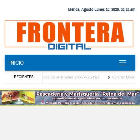
Mérida, Agosto Lunes 10, 2026, 04:34 am
INICIO
RECIENTES
uevo transformador de potencia en la subestación Mucuchies
Gerardo Molina: “El lega
 tras una década de espera
Comercio entre Venezuela y EE. UU. crece 113 % y alca