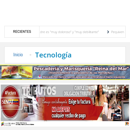
RECIENTES
r que padece su padre es "muy doloroso" y "muy debilitante"
Pequiven anuncia "plan
Villa Milenio en El Vigía
Concejo Municipal de Zea celebra distinción de "Municipi
Tecnología
Inicio