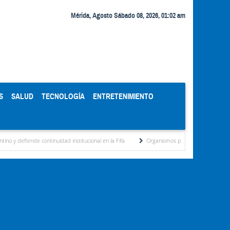
Mérida, Agosto Sábado 08, 2026, 01:02 am
S
SALUD
TECNOLOGÍA
ENTRETENIMIENTO
ntinuidad institucional en la Fifa
Organismos públicos recortan horarios por ahorro