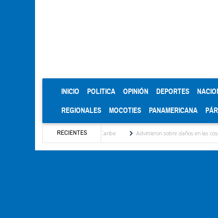
(CURRENT)
INICIO
POLITICA
OPINIÓN
DEPORTES
NACIO
REGIONALES
MOCOTIES
PANAMERICANA
PÁ
RECIENTES
s Centroamericanos y del Caribe
Advirtieron sobre daños en las cosechas de los Ande