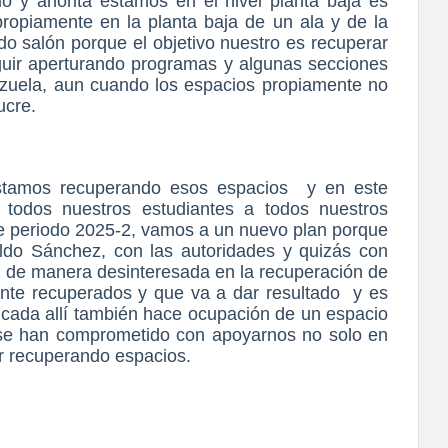
o y ahorita estamos en el nivel planta baja es
ropiamente en la planta baja de un ala y de la
do salón porque el objetivo nuestro es recuperar
seguir aperturando programas y algunas secciones
ezuela, aun cuando los espacios propiamente no
ucre.
stamos recuperando esos espacios
y en este
todos nuestros estudiantes a todos nuestros
te periodo 2025-2, vamos a un nuevo plan porque
ldo Sánchez, con las autoridades y quizás con
de manera desinteresada en la recuperación de
ente recuperados y que va a dar resultado
y es
icada allí también hace ocupación de un espacio
s se han comprometido con apoyarnos no solo en
ir recuperando espacios.