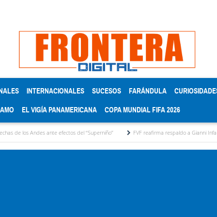
NALES
INTERNACIONALES
SUCESOS
FARÁNDULA
CURIOSIDADE
RAMO
EL VIGÍA PANAMERICANA
COPA MUNDIAL FIFA 2026
s ante efectos del ‘‘Superniño’’
FVF reafirma respaldo a Gianni Infantino y defiende co