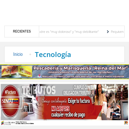
RECIENTES
cer que padece su padre es "muy doloroso" y "muy debilitante"
Pequiven anuncia "pl
e Villa Milenio en El Vigía
Concejo Municipal de Zea celebra distinción de "Munici
Tecnología
Inicio