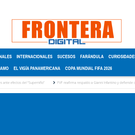
NALES
INTERNACIONALES
SUCESOS
FARÁNDULA
CURIOSIDADE
RAMO
EL VIGÍA PANAMERICANA
COPA MUNDIAL FIFA 2026
 ‘‘Superniño’’
FVF reafirma respaldo a Gianni Infantino y defiende continuidad instituc