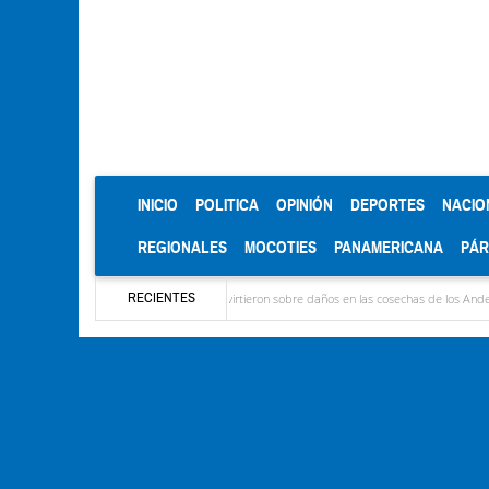
(CURRENT)
INICIO
POLITICA
OPINIÓN
DEPORTES
NACIO
REGIONALES
MOCOTIES
PANAMERICANA
PÁ
RECIENTES
s y del Caribe
Advirtieron sobre daños en las cosechas de los Andes ante efectos del