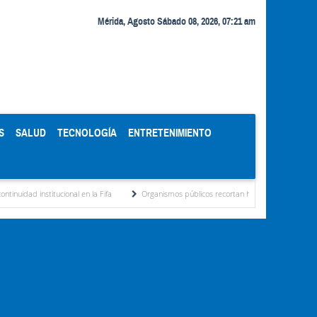
Mérida, Agosto Sábado 08, 2026, 07:21 am
S
SALUD
TECNOLOGÍA
ENTRETENIMIENTO
ional en la Fifa
Organismos públicos recortan horarios por ahorro energético de De