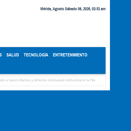
Mérida, Agosto Sábado 08, 2026, 03:51 am
S
SALUD
TECNOLOGÍA
ENTRETENIMIENTO
antino y defiende continuidad institucional en la Fifa
Organismos públicos recortan h