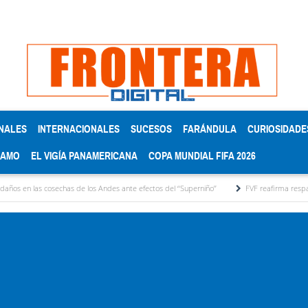
NALES
INTERNACIONALES
SUCESOS
FARÁNDULA
CURIOSIDADE
RAMO
EL VIGÍA PANAMERICANA
COPA MUNDIAL FIFA 2026
osechas de los Andes ante efectos del ‘‘Superniño’’
FVF reafirma respaldo a Gianni Inf