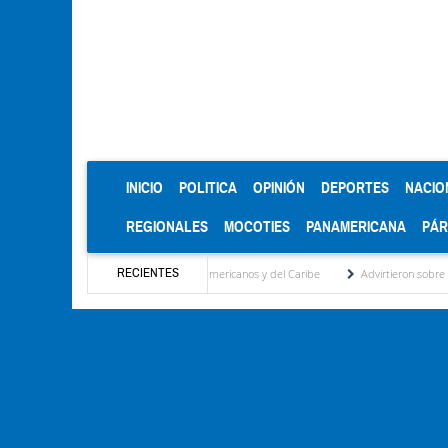
(CURRENT)
INICIO
POLITICA
OPINIÓN
DEPORTES
NACIO
REGIONALES
MOCOTIES
PANAMERICANA
PÁ
RECIENTES
de oro en los Juegos Centroamericanos y del Caribe
Advirtieron sobre daños en las c