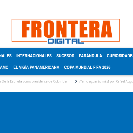
NALES
INTERNACIONALES
SUCESOS
FARÁNDULA
CURIOSIDADE
RAMO
EL VIGÍA PANAMERICANA
COPA MUNDIAL FIFA 2026
la como presidente de Colombia
¡Ya no aguanto más! por Rafael Augusto López