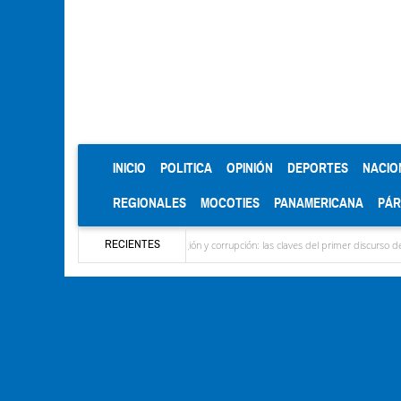
(CURRENT)
INICIO
POLITICA
OPINIÓN
DEPORTES
NACIO
REGIONALES
MOCOTIES
PANAMERICANA
PÁ
RECIENTES
eño
Seguridad, religión y corrupción: las claves del primer discurso de De la Espriel