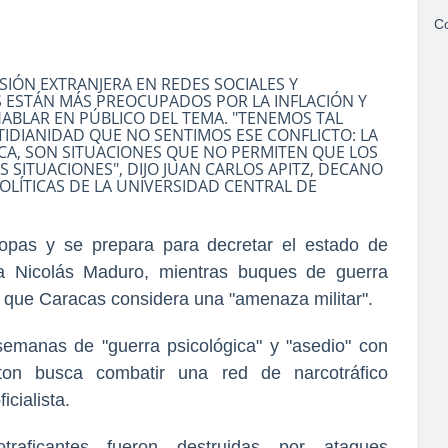
Co
IÓN EXTRANJERA EN REDES SOCIALES Y
S ESTÁN MÁS PREOCUPADOS POR LA INFLACIÓN Y
HABLAR EN PÚBLICO DEL TEMA. "TENEMOS TAL
IDIANIDAD QUE NO SENTIMOS ESE CONFLICTO: LA
A, SON SITUACIONES QUE NO PERMITEN QUE LOS
 SITUACIONES", DIJO JUAN CARLOS APITZ, DECANO
POLÍTICAS DE LA UNIVERSIDAD CENTRAL DE
tropas y se prepara para decretar el estado de
a Nicolás Maduro, mientras buques de guerra
o que Caracas considera una "amenaza militar".
emanas de "guerra psicológica" y "asedio" con
ton busca combatir una red de narcotráfico
icialista.
raficantes fueron destruidas por ataques