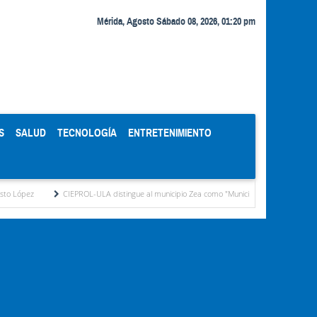
Mérida, Agosto Sábado 08, 2026, 01:20 pm
S
SALUD
TECNOLOGÍA
ENTRETENIMIENTO
CIEPROL-ULA distingue al municipio Zea como "Municipio Modelo de Venezuela"
H