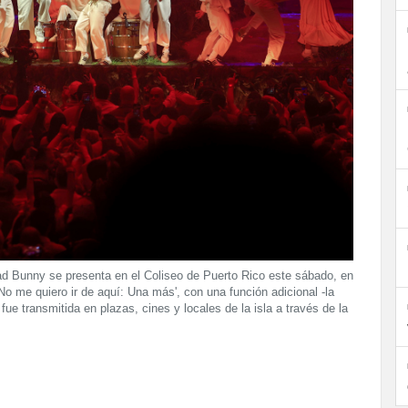
unny se presenta en el Coliseo de Puerto Rico este sábado, en
o me quiero ir de aquí: Una más', con una función adicional -la
fue transmitida en plazas, cines y locales de la isla a través de la