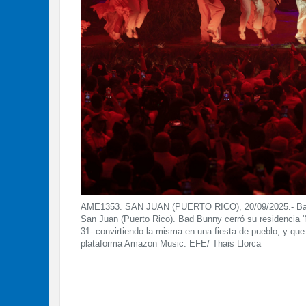
AME1353. SAN JUAN (PUERTO RICO), 20/09/2025.- Bad B
San Juan (Puerto Rico). Bad Bunny cerró su residencia 'N
31- convirtiendo la misma en una fiesta de pueblo, y que 
plataforma Amazon Music. EFE/ Thais Llorca