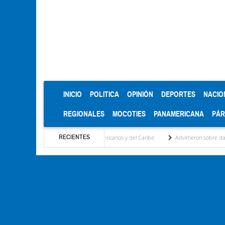
(CURRENT)
INICIO
POLITICA
OPINIÓN
DEPORTES
NACIO
REGIONALES
MOCOTIES
PANAMERICANA
PÁ
RECIENTES
o en los Juegos Centroamericanos y del Caribe
Advirtieron sobre daños en las cosecha