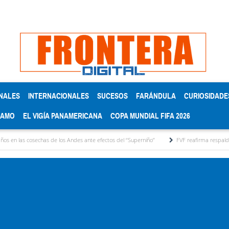
NALES
INTERNACIONALES
SUCESOS
FARÁNDULA
CURIOSIDADE
RAMO
EL VIGÍA PANAMERICANA
COPA MUNDIAL FIFA 2026
s de los Andes ante efectos del ‘‘Superniño’’
FVF reafirma respaldo a Gianni Infantin