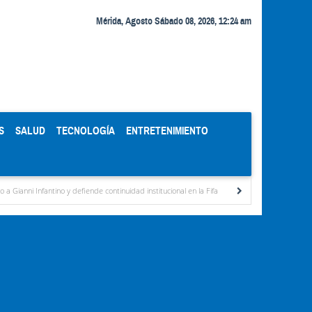
Mérida, Agosto Sábado 08, 2026, 12:24 am
S
SALUD
TECNOLOGÍA
ENTRETENIMIENTO
o y defiende continuidad institucional en la Fifa
Organismos públicos recortan horari